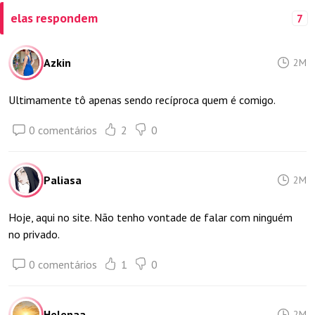
elas respondem
7
Azkin
2M
Ultimamente tô apenas sendo recíproca quem é comigo.
0 comentários
2
0
Paliasa
2M
Hoje, aqui no site. Não tenho vontade de falar com ninguém
no privado.
0 comentários
1
0
Helenaa
2M