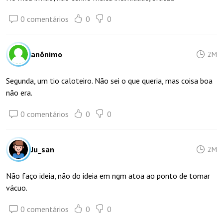
0 comentários
0
0
anônimo
2M
Segunda, um tio caloteiro. Não sei o que queria, mas coisa boa
não era.
0 comentários
0
0
Ju_san
2M
Não faço ideia, não do ideia em ngm atoa ao ponto de tomar
vácuo.
0 comentários
0
0