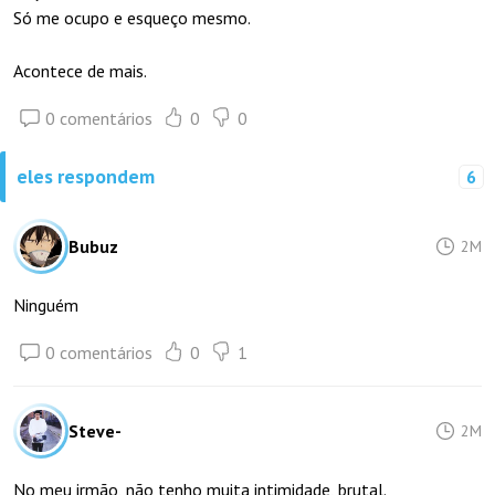
Só me ocupo e esqueço mesmo.
Acontece de mais.
0 comentários
0
0
eles respondem
6
Bubuz
2M
Ninguém
0 comentários
0
1
Steve-
2M
No meu irmão, não tenho muita intimidade, brutal.