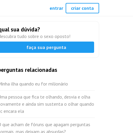
entrar
criar conta
qual sua dúvida?
descubra tudo sobre o sexo oposto!
faça sua pergunta
perguntas relacionadas
inha ilha quando eu for milionário
ma pessoa que fica te olhando, desvia e olha
novamente e ainda sim sustenta o olhar quando
c encara ela
O que acham de fóruns que apagam perguntas
normais, mas deixam as absurdas?