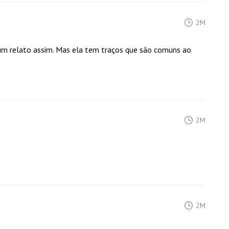
2M
um relato assim. Mas ela tem traços que são comuns ao
2M
2M