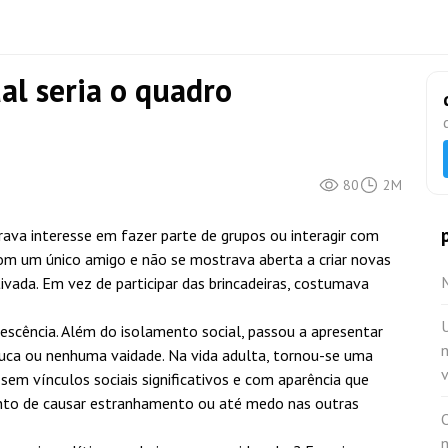
al seria o quadro
80
2M
rava interesse em fazer parte de grupos ou interagir com
com um único amigo e não se mostrava aberta a criar novas
M
vada. Em vez de participar das brincadeiras, costumava
U
escência. Além do isolamento social, passou a apresentar
uca ou nenhuma vaidade. Na vida adulta, tornou-se uma
v
sem vínculos sociais significativos e com aparência que
onto de causar estranhamento ou até medo nas outras