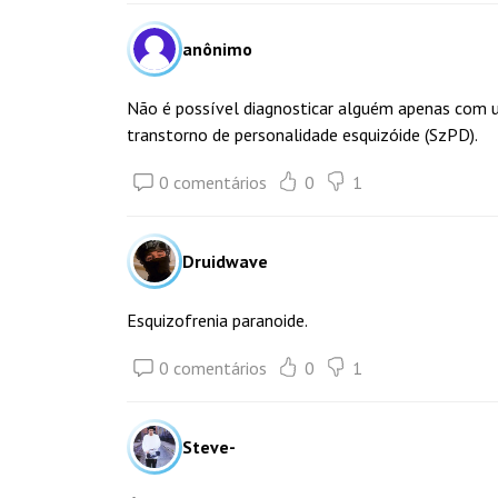
anônimo
Não é possível diagnosticar alguém apenas com 
transtorno de personalidade esquizóide (SzPD).
0 comentários
0
1
Druidwave
Esquizofrenia paranoide.
0 comentários
0
1
Steve-