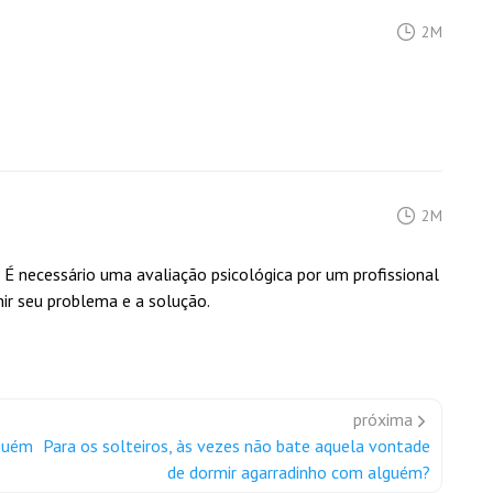
2M
2M
É necessário uma avaliação psicológica por um profissional
inir seu problema e a solução.
próxima
lguém
Para os solteiros, às vezes não bate aquela vontade
de dormir agarradinho com alguém?