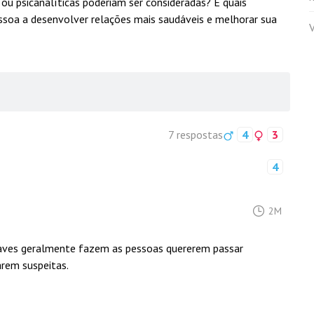
 ou psicanalíticas poderiam ser consideradas? E quais
ssoa a desenvolver relações mais saudáveis e melhorar sua
V
7 respostas
4
3
4
2M
graves geralmente fazem as pessoas quererem passar
arem suspeitas.