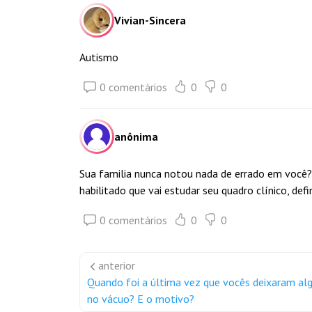
Vivian-Sincera
Autismo
0 comentários
0
0
anônima
Sua familia nunca notou nada de errado em você? 
habilitado que vai estudar seu quadro clínico, def
0 comentários
0
0
anterior
Quando foi a última vez que vocês deixaram a
no vácuo? E o motivo?