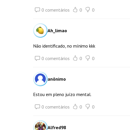
0 comentários
0
0
Ah_limao
Não identificado, no mínimo kkk
0 comentários
0
0
anônimo
Estou em pleno juízo mental.
0 comentários
0
0
Alfred98