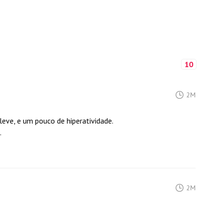
10
2M
eve, e um pouco de hiperatividade.
.
2M