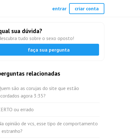
entrar
criar conta
qual sua dúvida?
descubra tudo sobre o sexo oposto!
faça sua pergunta
perguntas relacionadas
Quem são as corujas do site que estão
acordados agora 3:35?
CERTO ou errado
Na opinião de vcs, esse tipo de comportamento
é estranho?