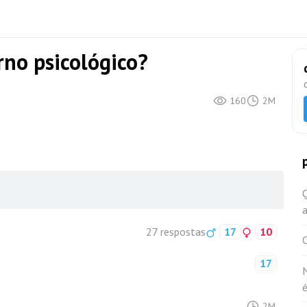
no psicológico?
160
2M
27 respostas
17
10
17
2M