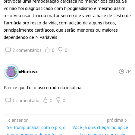
provocar uma remodelação cardíaca no melhor dos casos. Se
vc não foi diagnosticado com hipoginadismo e mesmo assim
resolveu usar, trocou matar seu eixo e viver a base de testo de
farmácia pro resto da vida, com adição de alguns riscos,
principalmente cardíacos, que serão menores ou maiores
dependendo de N variáveis
2 comentários
0
0
xHiatusx
2M
Parece que foi o uso errado da insulina
1 comentário
0
0
anterior
próxima
Se Trump acabar com o pix, o
Você já quis chegar no ápice
pleno emprego do molusco
da sua beleza para saber