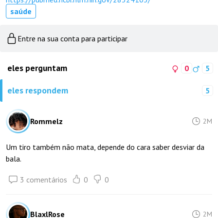
saúde
Entre na sua conta para participar
eles perguntam
0
5
eles respondem
5
Rommelz
2M
Um tiro também não mata, depende do cara saber desviar da
bala.
3 comentários
0
0
BlaxlRose
2M