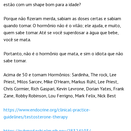
estão com um shape bom para a idade?
Porque não fizeram merda, sabiam as doses certas e sabiam
quando tomar. O hormônio não é o vilão; ele ajuda, e muito,
quem sabe tomar. Até se você superdosar a água que bebe,
você se mata.
Portanto, não é o hormônio que mata, e sim o idiota que não
sabe tomar.
Acima de 50 e tomam Hormônios: Sardinha, The rock, Lee
Priest, Milos Sarcev, Mike O'Hearn, Markus Rühl, Lee Priest,
Chris Cormier, Rich Gaspari, Kevin Levrone, Dorian Yates, Frank
Zane, Robby Robinson, Lou Ferrigno, Mark Felix, Nick Best
https://www.endocrine.org/clinical-practice-
guidelines/testosterone-therapy
https://pubmed.ncbi.nlm.nih.gov/28324103/