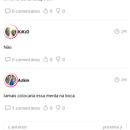
0 comentários
0
0
KiKiO
2M
Não
0 comentários
0
0
Azkin
2M
Jamais colocaria essa merda na boca.
3 comentários
0
0
anterior
próxima