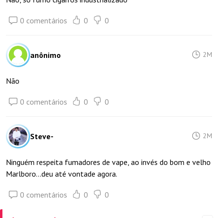
0 comentários
0
0
anônimo
2M
Não
0 comentários
0
0
Steve-
2M
Ninguém respeita fumadores de vape, ao invés do bom e velho
Marlboro...deu até vontade agora.
0 comentários
0
0