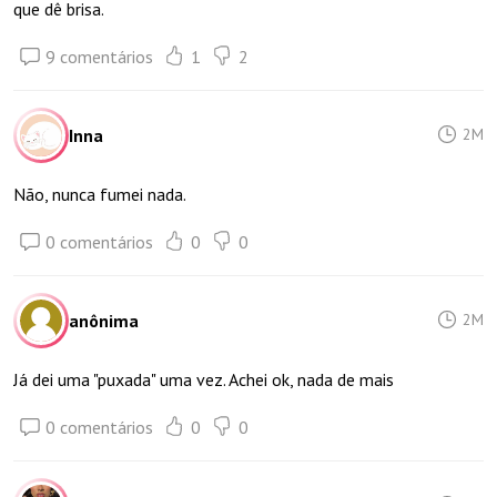
que dê brisa.
9 comentários
1
2
Inna
2M
Não, nunca fumei nada.
0 comentários
0
0
anônima
2M
Já dei uma "puxada" uma vez. Achei ok, nada de mais
0 comentários
0
0