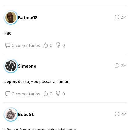
Batma08
2M
Nao
0 comentários
0
0
Simeone
2M
Depois dessa, vou passar a fumar
0 comentários
0
0
Bebo51
2M
Não, só fumo cigarros industrializado