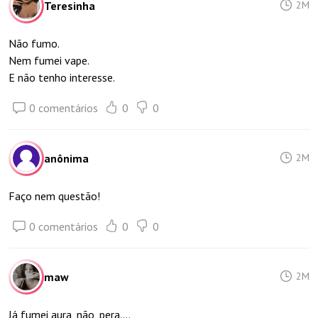
Teresinha
2M
Não fumo.
Nem fumei vape.
E não tenho interesse.
0 comentários
0
0
anônima
2M
Faço nem questão!
0 comentários
0
0
maw
2M
Já fumei aura, não, pera....