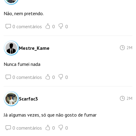
Não, nem pretendo.
0 comentários
0
0
Mestre_Kame
2M
Nunca fumei nada
0 comentários
0
0
Scarfac3
2M
Já algumas vezes, só que não gosto de fumar
0 comentários
0
0