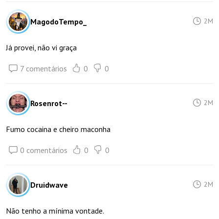
MagodoTempo_
2M
Já provei, não vi graça
7 comentários
0
0
Rosenrot--
2M
Fumo cocaina e cheiro maconha
0 comentários
0
0
Druidwave
2M
Não tenho a mínima vontade.