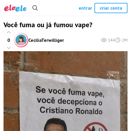
entrar
criar conta
Você fuma ou já fumou vape?
0
CeciliaTerwilliger
144
2M