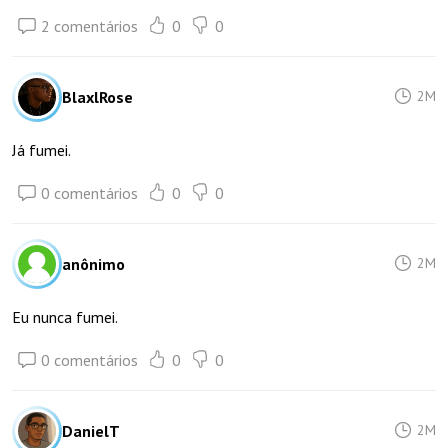
2 comentários
0
0
BlaxlRose
2M
Já fumei.
0 comentários
0
0
anônimo
2M
Eu nunca fumei.
0 comentários
0
0
DanielT
2M