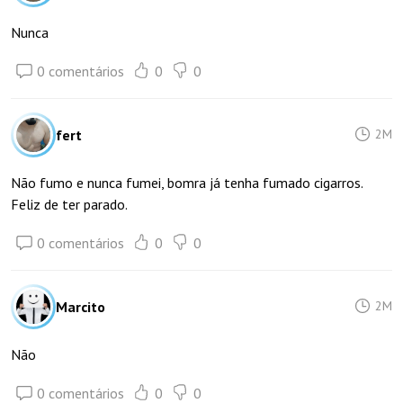
Nunca
0 comentários
0
0
fert
2M
Não fumo e nunca fumei, bomra já tenha fumado cigarros.
Feliz de ter parado.
0 comentários
0
0
Marcito
2M
Não
0 comentários
0
0