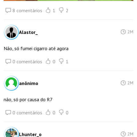
8 comentários
1
2
Alastor_
2M
Não, só fumei cigarro até agora
0 comentários
0
1
anônimo
2M
não, só por causa do R7
0 comentários
0
0
Lhunter_o
2M