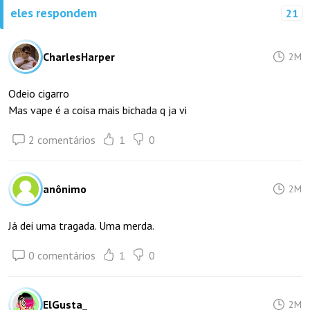
eles respondem
21
CharlesHarper
2M
Odeio cigarro
Mas vape é a coisa mais bichada q ja vi
2 comentários
1
0
anônimo
2M
Já dei uma tragada. Uma merda.
0 comentários
1
0
ElGusta_
2M