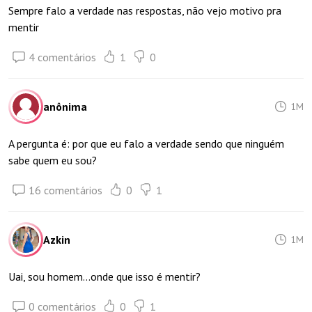
Sempre falo a verdade nas respostas, não vejo motivo pra
mentir
4 comentários
1
0
anônima
1M
A pergunta é: por que eu falo a verdade sendo que ninguém
sabe quem eu sou?
16 comentários
0
1
Azkin
1M
Uai, sou homem...onde que isso é mentir?
0 comentários
0
1