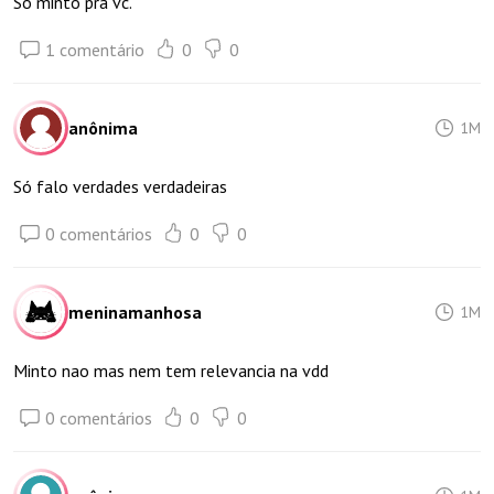
Só minto pra vc.
1 comentário
0
0
anônima
1M
Só falo verdades verdadeiras
0 comentários
0
0
meninamanhosa
1M
Minto nao mas nem tem relevancia na vdd
0 comentários
0
0