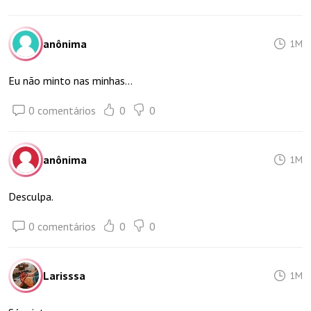
anônima
1M
Eu não minto nas minhas...
0 comentários
0
0
anônima
1M
Desculpa.
0 comentários
0
0
Larisssa
1M