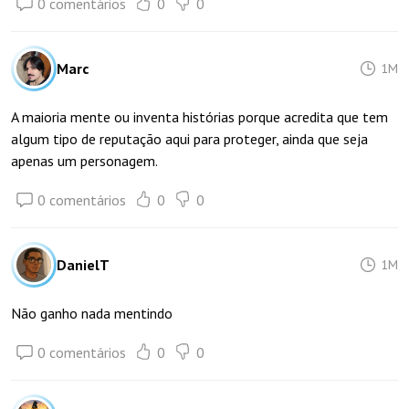
0 comentários
0
0
Marc
1M
A maioria mente ou inventa histórias porque acredita que tem
algum tipo de reputação aqui para proteger, ainda que seja
apenas um personagem.
0 comentários
0
0
DanielT
1M
Não ganho nada mentindo
0 comentários
0
0