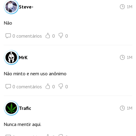
Steve-
1M
Não
0 comentários
0
0
MrK
1M
Não minto e nem uso anônimo
0 comentários
0
0
Trafic
1M
Nunca mentir aqui.