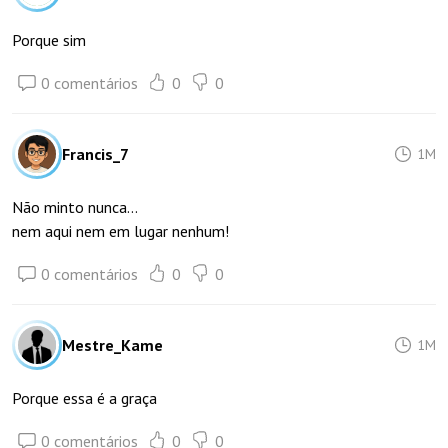
Porque sim
0 comentários
0
0
Francis_7
1M
Não minto nunca...
nem aqui nem em lugar nenhum!
0 comentários
0
0
Mestre_Kame
1M
Porque essa é a graça
0 comentários
0
0