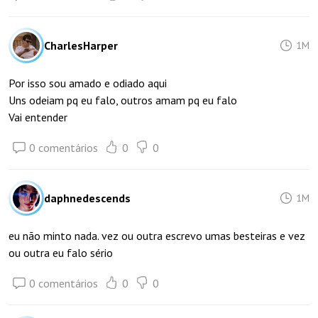
CharlesHarper
1M
Por isso sou amado e odiado aqui
Uns odeiam pq eu falo, outros amam pq eu falo
Vai entender
0 comentários
0
0
daphnedescends
1M
eu não minto nada. vez ou outra escrevo umas besteiras e vez
ou outra eu falo sério
0 comentários
0
0