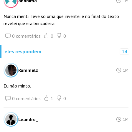
anônima
1M
Nunca menti. Teve só uma que inventei e no final do texto
revelei que era brincadeira
0 comentários
0
0
eles respondem
14
Rommelz
1M
Eu não minto.
0 comentários
1
0
Leandro_
1M