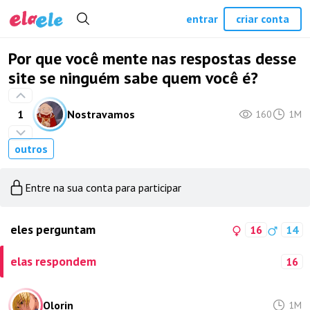
entrar
criar conta
Por que você mente nas respostas desse
site se ninguém sabe quem você é?
1
Nostravamos
160
1M
outros
Entre na sua conta para participar
eles perguntam
16
14
elas respondem
16
Olorin
1M