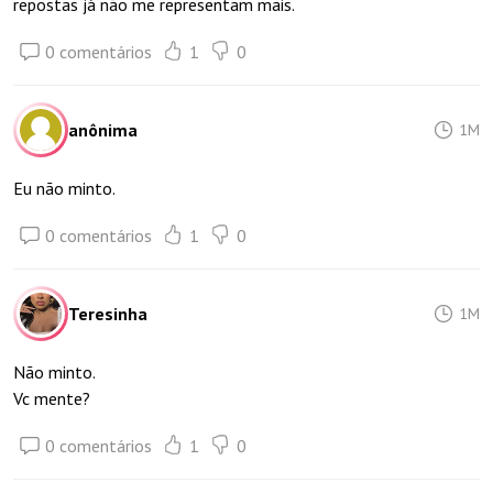
repostas já não me representam mais.
0 comentários
1
0
anônima
1M
Eu não minto.
0 comentários
1
0
Teresinha
1M
Não minto.
Vc mente?
0 comentários
1
0