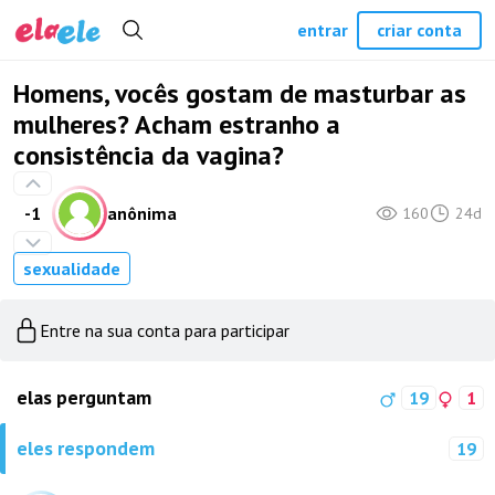
entrar
criar conta
Homens, vocês gostam de masturbar as
mulheres? Acham estranho a
consistência da vagina?
-1
anônima
160
24d
sexualidade
Entre na sua conta para participar
elas perguntam
19
1
eles respondem
19