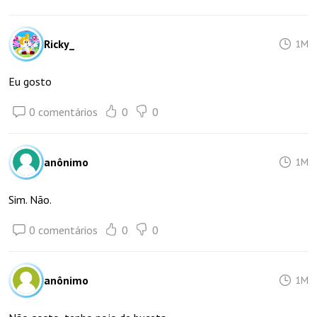
Ricky_
1M
Eu gosto
0 comentários
0
0
anônimo
1M
Sim. Não.
0 comentários
0
0
anônimo
1M