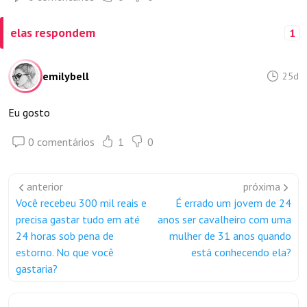
elas respondem
1
emilybell
25d
Eu gosto
0 comentários
1
0
anterior
próxima
Você recebeu 300 mil reais e
É errado um jovem de 24
precisa gastar tudo em até
anos ser cavalheiro com uma
24 horas sob pena de
mulher de 31 anos quando
estorno. No que você
está conhecendo ela?
gastaria?