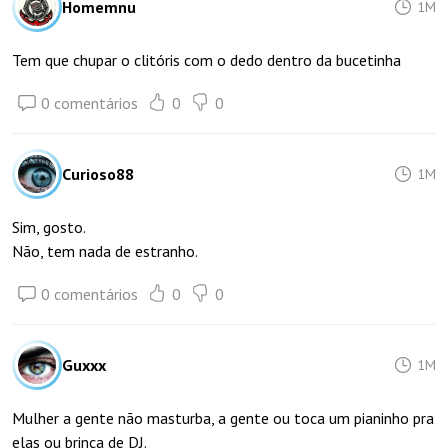
Homemnu
1M
Tem que chupar o clitóris com o dedo dentro da bucetinha
0 comentários
0
0
Curioso88
1M
Sim, gosto.
Não, tem nada de estranho.
0 comentários
0
0
Guxxx
1M
Mulher a gente não masturba, a gente ou toca um pianinho pra
elas ou brinca de DJ.