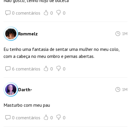
Não gosto, tenho nojo de buceta
0 comentários
0
0
Rommelz
1M
Eu tenho uma fantasia de sentar uma mulher no meu colo,
com a cabeça no meu ombro e pernas abertas.
6 comentários
0
0
Darth-
1M
Masturbo com meu pau
0 comentários
0
0