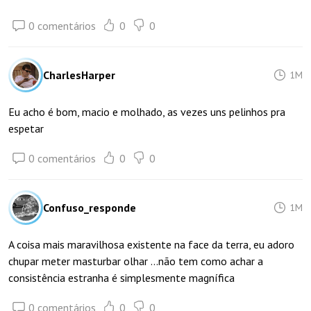
0 comentários
0
0
CharlesHarper
1M
Eu acho é bom, macio e molhado, as vezes uns pelinhos pra
espetar
0 comentários
0
0
Confuso_responde
1M
A coisa mais maravilhosa existente na face da terra, eu adoro
chupar meter masturbar olhar ...não tem como achar a
consistência estranha é simplesmente magnífica
0 comentários
0
0