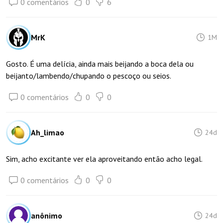
0 comentários
0
6
MrK
1M
Gosto. É uma delícia, ainda mais beijando a boca dela ou
beijanto/lambendo/chupando o pescoço ou seios.
0 comentários
0
0
Ah_limao
24d
Sim, acho excitante ver ela aproveitando então acho legal.
0 comentários
0
0
anônimo
24d