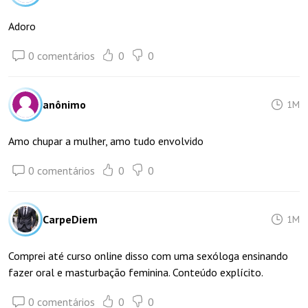
Adoro
0 comentários
0
0
anônimo
1M
Amo chupar a mulher, amo tudo envolvido
0 comentários
0
0
CarpeDiem
1M
Comprei até curso online disso com uma sexóloga ensinando
fazer oral e masturbação feminina. Conteúdo explícito.
0 comentários
0
0