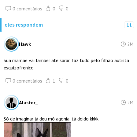
0 comentários
0
0
eles respondem
11
Hawk
2M
Sua mamae vai lamber ate sarar, faz tudo pelo filhão autista
esquizofrenico
0 comentários
1
0
Alastor_
2M
Só de imaginar já deu mó agonia, tá doido kkkk