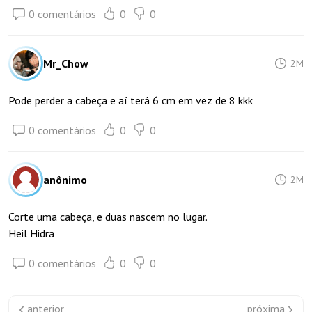
0 comentários
0
0
Mr_Chow
2M
Pode perder a cabeça e aí terá 6 cm em vez de 8 kkk
0 comentários
0
0
anônimo
2M
Corte uma cabeça, e duas nascem no lugar.
Heil Hidra
0 comentários
0
0
anterior
próxima