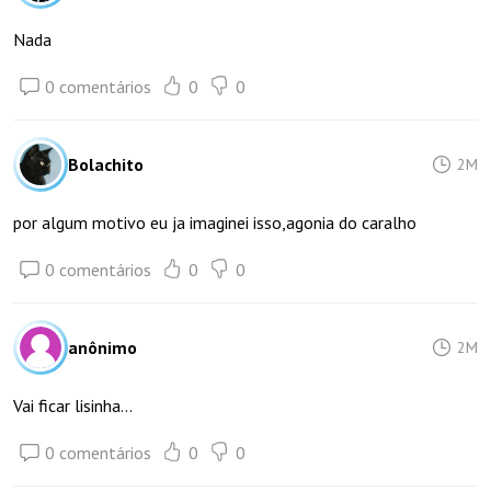
Nada
0 comentários
0
0
Bolachito
2M
por algum motivo eu ja imaginei isso,agonia do caralho
0 comentários
0
0
anônimo
2M
Vai ficar lisinha...
0 comentários
0
0