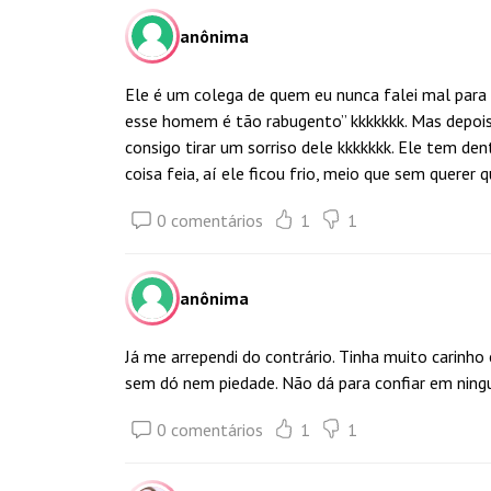
anônima
Ele é um colega de quem eu nunca falei mal para
esse homem é tão rabugento” kkkkkkk. Mas depois
consigo tirar um sorriso dele kkkkkkk. Ele tem d
coisa feia, aí ele ficou frio, meio que sem quere
0 comentários
1
1
anônima
Já me arrependi do contrário. Tinha muito carinho
sem dó nem piedade. Não dá para confiar em nin
0 comentários
1
1