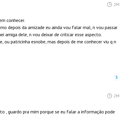
2M
sem conhecer.
o depois da amizade eu ainda vou falar mal, n vou passar
ei amiga dele, n vou deixar de criticar esse aspecto.
e, ou patricinha esnobe, mas depois de me conhecer viu q n
5
2M
to , guardo pra mim porque se eu falar a informação pode