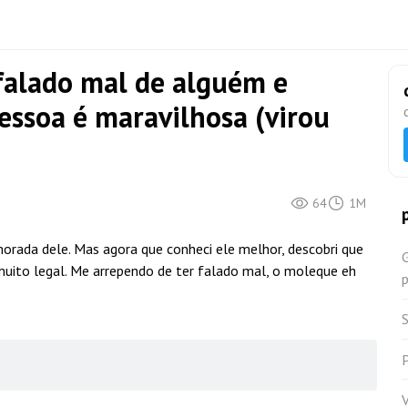
 falado mal de alguém e
pessoa é maravilhosa (virou
64
1M
orada dele. Mas agora que conheci ele melhor, descobri que
muito legal. Me arrependo de ter falado mal, o moleque eh
p
S