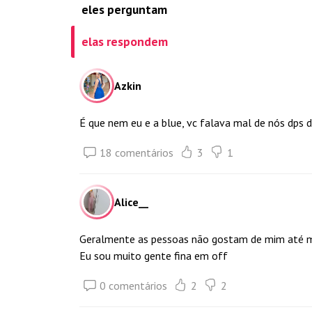
eles perguntam
elas respondem
Azkin
É que nem eu e a blue, vc falava mal de nós dps
18 comentários
3
1
Alice__
Geralmente as pessoas não gostam de mim até 
Eu sou muito gente fina em off
0 comentários
2
2