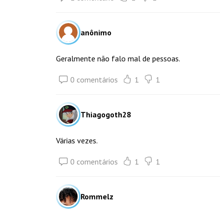
anônimo
Geralmente não falo mal de pessoas.
0 comentários
1
1
Thiagogoth28
Várias vezes.
0 comentários
1
1
Rommelz