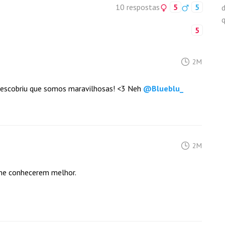
10 respostas
5
5
d
5
2M
 descobriu que somos maravilhosas! <3 Neh
@
Blueblu_
2M
me conhecerem melhor.