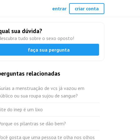
entrar
criar conta
qual sua dúvida?
descubra tudo sobre o sexo oposto!
faça sua pergunta
perguntas relacionadas
Gurias a menstruação de vcs já vazou em
úblico ou sua roupa sujou de sangue?
ite do inep é um lixo
Porque os pilantras se dão bem?
Você gosta que uma pessoa te olha nos olhos