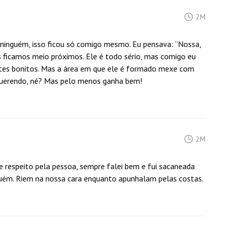
2M
 ninguém, isso ficou só comigo mesmo. Eu pensava: “Nossa,
 ficamos meio próximos. Ele é todo sério, mas comigo eu
entes bonitos. Mas a área em que ele é formado mexe com
r querendo, né? Mas pelo menos ganha bem!
2M
 e respeito pela pessoa, sempre falei bem e fui sacaneada
guém. Riem na nossa cara enquanto apunhalam pelas costas.