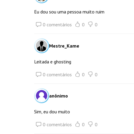
Eu dou sou uma pessoa muito ruim
0 comentários
0
0
Mestre_Kame
Leitada e ghosting
0 comentários
0
0
anônimo
Sim, eu dou muito
0 comentários
0
0