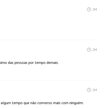
2M
2M
róximo das pessoas por tempo demais.
2M
há algum tempo que não converso mais com ninguém.