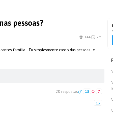
nas pessoas?
144
2M
icantes família... Eu simplesmente canso das pessoas.. e
V
20 respostas
13
7
13
V