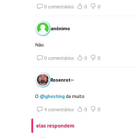
0 comentários
0
0
anônimo
Não.
0 comentários
0
0
Rosenrot--
O
@
ghosting
da muito
4 comentários
0
0
elas respondem