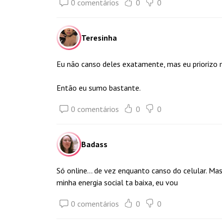
0 comentários
0
0
Teresinha
Eu não canso deles exatamente, mas eu priorizo
Então eu sumo bastante.
0 comentários
0
0
Badass
Só online... de vez enquanto canso do celular. Ma
minha energia social ta baixa, eu vou
0 comentários
0
0