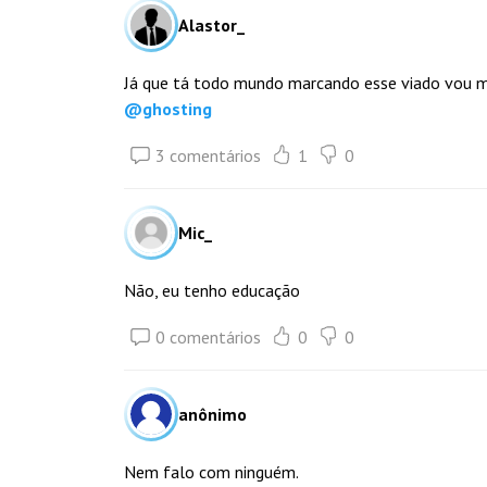
Alastor_
Já que tá todo mundo marcando esse viado vou 
@
ghosting
3 comentários
1
0
Mic_
Não, eu tenho educação
0 comentários
0
0
anônimo
Nem falo com ninguém.