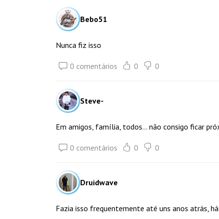
Bebo51
Nunca fiz isso
0 comentários
0
0
Steve-
Em amigos, família, todos... não consigo ficar p
0 comentários
0
0
Druidwave
Fazia isso frequentemente até uns anos atrás, 