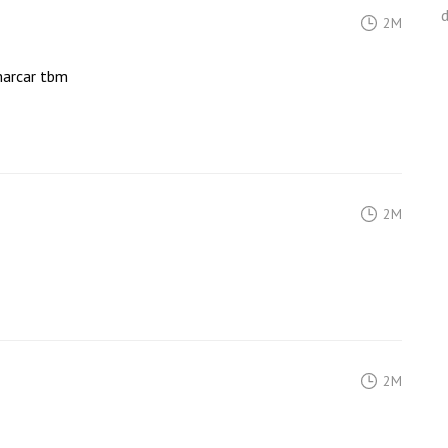
d
2M
marcar tbm
2M
2M