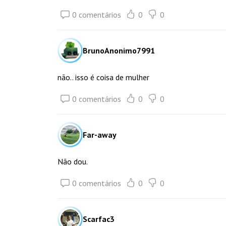
0 comentários
0
0
BrunoAnonimo7991
não.. isso é coisa de mulher
0 comentários
0
0
Far-away
Não dou.
0 comentários
0
0
Scarfac3