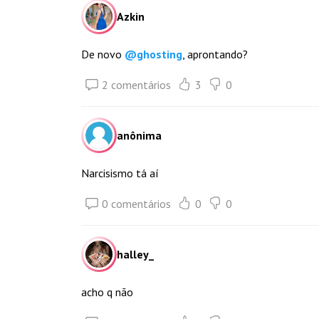
Azkin
De novo
@
ghosting
, aprontando?
2 comentários
3
0
anônima
Narcisismo tá aí
0 comentários
0
0
halley_
acho q não